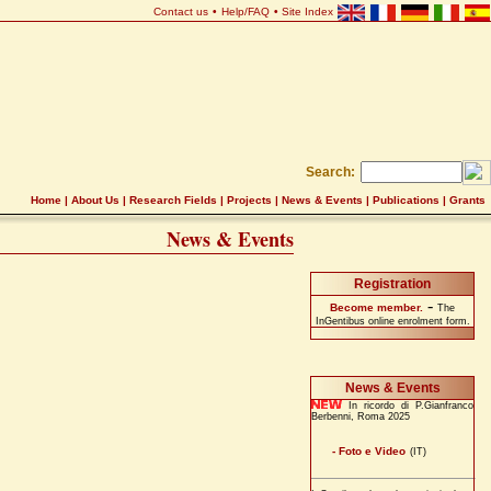
Contact us
•
Help/FAQ
•
Site Index
Search:
Home
|
About Us
|
Research Fields
|
Projects
|
News & Events
|
Publications
|
Grants
News & Events
Registration
-
Become member.
The
InGentibus online enrolment form.
News & Events
In ricordo di P.Gianfranco
Berbenni, Roma 2025
- Foto e Video
(IT)