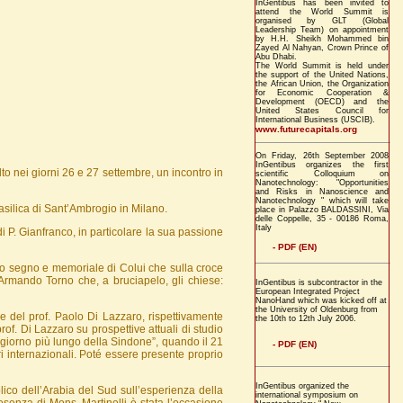
InGentibus has been invited to
attend the World Summit is
organised by GLT (Global
Leadership Team) on appointment
by H.H. Sheikh Mohammed bin
Zayed Al Nahyan, Crown Prince of
Abu Dhabi.
The World Summit is held under
the support of the United Nations,
the African Union, the Organization
for Economic Cooperation &
Development (OECD) and the
United States Council for
International Business (USCIB).
www.futurecapitals.org
On Friday, 26th September 2008
InGentibus organizes the first
to nei giorni 26 e 27 settembre, un incontro in
scientific Colloquium on
Nanotechnology: "Opportunities
and Risks in Nanoscience and
Nanotechnology " which will take
asilica di Sant’Ambrogio in Milano.
place in Palazzo BALDASSINI, Via
delle Coppelle, 35 - 00186 Roma,
Italy
di P. Gianfranco, in particolare la sua passione
- PDF (EN)
unto segno e memoriale di Colui che sulla croce
 Armando Torno che, a bruciapelo, gli chiese:
InGentibus is subcontractor in the
European Integrated Project
NanoHand which was kicked off at
the University of Oldenburg from
 e del prof. Paolo Di Lazzaro, rispettivamente
the 10th to 12th July 2006.
prof. Di Lazzaro su prospettive attuali di studio
 “giorno più lungo della Sindone”, quando il 21
- PDF (EN)
i internazionali. Poté essere presente proprio
InGentibus organized the
lico dell’Arabia del Sud sull’esperienza della
international symposium on