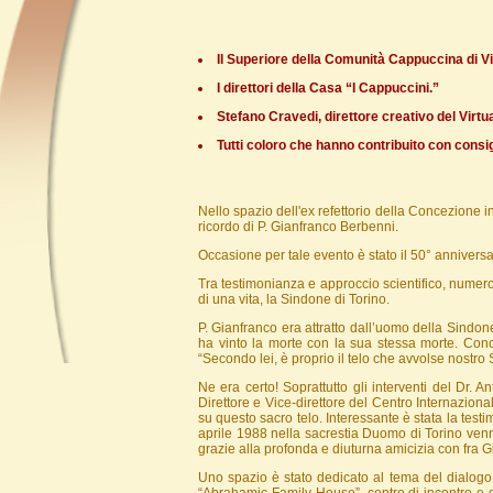
Il Superiore della Comunità Cappuccina di V
I direttori della Casa “I Cappuccini.”
Stefano Cravedi, direttore creativo del Virt
Tutti coloro che hanno contribuito con consi
Nello spazio dell'ex refettorio della Concezione i
ricordo di P. Gianfranco Berbenni.
Occasione per tale evento è stato il 50° anniversa
Tra testimonianza e approccio scientifico, numeros
di una vita, la Sindone di Torino.
P. Gianfranco era attratto dall’uomo della Sindon
ha vinto la morte con la sua stessa morte. Concl
“Secondo lei, è proprio il telo che avvolse nostro S
Ne era certo! Soprattutto gli interventi del Dr.
Direttore e Vice-direttore del Centro Internazionale
su questo sacro telo. Interessante è stata la tes
aprile 1988 nella sacrestia Duomo di Torino venne
grazie alla profonda e diuturna amicizia con fra G
Uno spazio è stato dedicato al tema del dialogo i