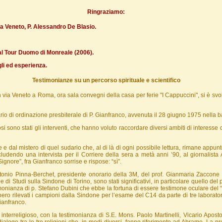
Ringraziamo:
ia Veneto, P. Alessandro De Blasio.
ual Tour Duomo di Monreale (2006).
gli ed esperienza.
Testimonianze su un percorso spirituale e scientifico
n via Veneto a Roma, ora sala convegni della casa per ferie "I Cappuccini", si è svol
rio di ordinazione presbiterale di P. Gianfranco, avvenuta il 28 giugno 1975 nella b
i sono stati gli interventi, che hanno voluto raccordare diversi ambiti di interesse 
e e dal mistero di quel sudario che, al di là di ogni possibile lettura, rimane app
udendo una intervista per il Corriere della sera a metà anni ’90, al giornalista
ignore”, fra Gianfranco sorrise e rispose: “sì”.
 Antonio Pinna-Berchet, presidente onorario della 3M, del prof. Gianmaria Zaccone
 di Studi sulla Sindone di Torino, sono stati significativi, in particolare quello del 
timonianza di p. Stefano Dubini che ebbe la fortuna di essere testimone oculare del
ro rilevati i campioni dalla Sindone per l’esame del C14 da parte di tre laborator
ianfranco.
nterreligioso, con la testimonianza di S.E. Mons. Paolo Martinelli, Vicario Aposto