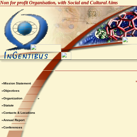
Non for profit Organisation, with Social and Cultural Aims
»Mission Statement
»Objectives
»Organization
»
»Statute
»Contacts & Locations
»Annual Report
»Conferences