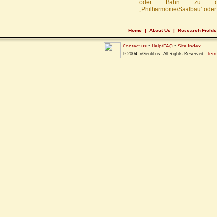
oder Bahn zu den
„Philharmonie/Saalbau“ oder 
Home
|
About Us
|
Research Fields
Contact us
•
Help/FAQ
•
Site Index
Term
© 2004 InGentibus. All Rights Reserved.