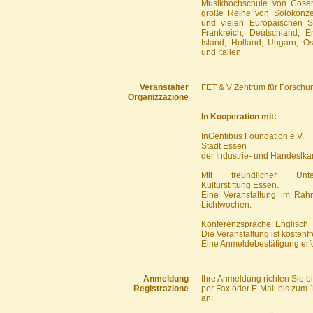
Musikhochschule von Cosen
große Reihe von Solokonz
und vielen Europäischen St
Frankreich, Deutschland, E
Island, Holland, Ungarn, Öst
und Italien.
Veranstalter
FET & V Zentrum für Forschu
Organizzazione
In Kooperation mit:
InGentibus Foundation e.V.
Stadt Essen
der Industrie- und Handeslk
Mit freundlicher Unte
Kulturstiftung Essen.
Eine Veranstaltung im Ra
Lichtwochen.
Konferenzsprache: Englisch
Die Veranstaltung ist kostenfr
Eine Anmeldebestätigung erfol
Anmeldung
Ihre Anmeldung richten Sie bitt
Registrazione
per Fax oder E-Mail bis zum 
an: