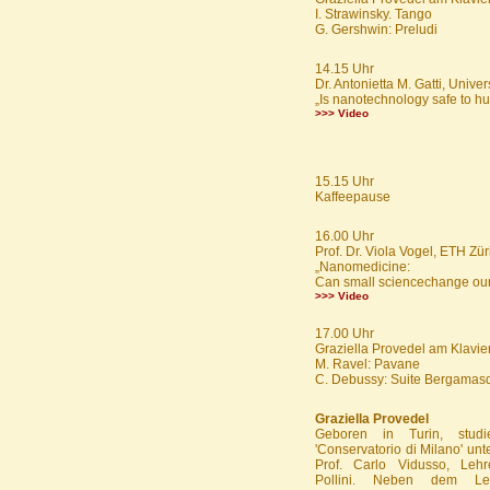
I. Strawinsky. Tango
G. Gershwin: Preludi
14.15 Uhr
Dr. Antonietta M. Gatti, Unive
„Is nanotechnology safe to h
>>> Video
15.15 Uhr
Kaffeepause
16.00 Uhr
Prof. Dr. Viola Vogel, ETH Zür
„Nanomedicine:
Can small sciencechange our
>>> Video
17.00 Uhr
Graziella Provedel am Klavie
M. Ravel: Pavane
C. Debussy: Suite Bergamas
Graziella Provedel
Geboren in Turin, studi
'Conservatorio di Milano' unt
Prof. Carlo Vidusso, Leh
Pollini. Neben dem Le