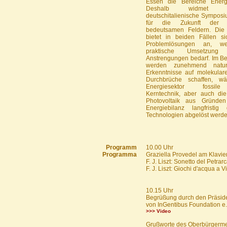
Essen die Bereiche Energ
Deshalb widmet s
deutschitalienische Sympos
für die Zukunft der 
bedeutsamen Feldern. Die
bietet in beiden Fällen s
Problemlösungen an, we
praktische Umsetzun
Anstrengungen bedarf. Im Be
werden zunehmend naturwi
Erkenntnisse auf molekular
Durchbrüche schaffen, w
Energiesektor fossile
Kerntechnik, aber auch die 
Photovoltaik aus Gründen
Energiebilanz langfristig
Technologien abgelöst werd
Programm
10.00 Uhr
Programma
Graziella Provedel am Klavie
F. J. Liszt: Sonetto del Petrar
F. J. Liszt: Giochi d'acqua a Vi
10.15 Uhr
Begrüßung durch den Präsid
von InGentibus Foundation e.
>>> Video
Grußworte des Oberbürgermei