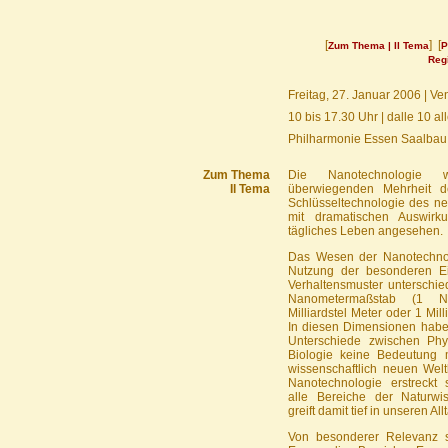
[
] [
Zum Thema | Il Tema
P
Reg
Freitag, 27. Januar 2006 | V
10 bis 17.30 Uhr | dalle 10 al
Philharmonie Essen Saalbau
Zum Thema
Die Nanotechnologie
Il Tema
überwiegenden Mehrheit d
Schlüsseltechnologie des n
mit dramatischen Auswirk
tägliches Leben angesehen.
Das Wesen der Nanotechnolo
Nutzung der besonderen E
Verhaltensmuster unterschied
Nanometermaßstab (1 
Milliardstel Meter oder 1 Milli
In diesen Dimensionen habe
Unterschiede zwischen Ph
Biologie keine Bedeutung
wissenschaftlich neuen Welt
Nanotechnologie erstreckt 
alle Bereiche der Naturwi
greift damit tief in unseren All
Von besonderer Relevanz s